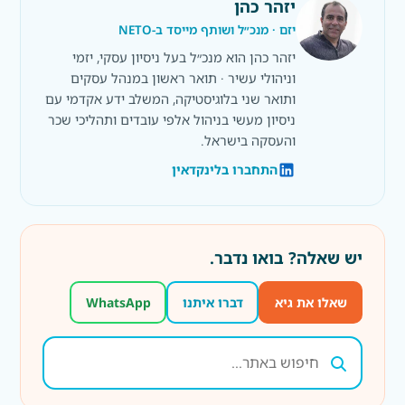
יזהר כהן
יזם · מנכ״ל ושותף מייסד ב-NETO
יזהר כהן הוא מנכ״ל בעל ניסיון עסקי, יזמי
וניהולי עשיר · תואר ראשון במנהל עסקים
ותואר שני בלוגיסטיקה, המשלב ידע אקדמי עם
ניסיון מעשי בניהול אלפי עובדים ותהליכי שכר
והעסקה בישראל.
התחברו בלינקדאין
יש שאלה? בואו נדבר.
שאלו את גיא
דברו איתנו
WhatsApp