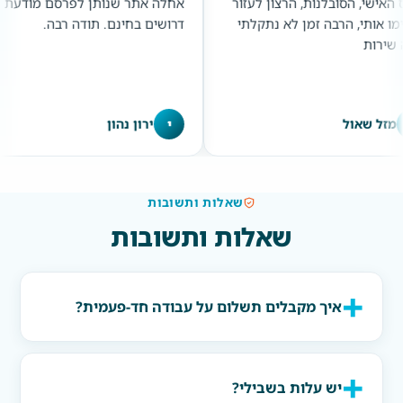
, הרצון לעזור
אחלה אתר שנותן לפרסם מודעת
יזהר מ
ן לא נתקלתי
דרושים בחינם. תודה רבה.
תודה ר
י
ירון נהון
ד
ד
שאלות ותשובות
שאלות ותשובות
איך מקבלים תשלום על עבודה חד-פעמית?
יש עלות בשבילי?