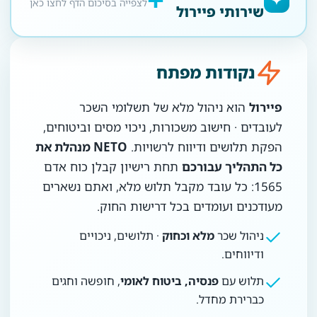
לצפייה בסיכום הדף לחצו כאן
שירותי פיירול
נקודות מפתח
פיירול
הוא ניהול מלא של תשלומי השכר
לעובדים · חישוב משכורות, ניכוי מסים וביטוחים,
הפקת תלושים ודיווח לרשויות.
NETO מנהלת את
כל התהליך עבורכם
תחת רישיון קבלן כוח אדם
1565: כל עובד מקבל תלוש מלא, ואתם נשארים
מעודכנים ועומדים בכל דרישות החוק.
ניהול שכר
מלא וכחוק
· תלושים, ניכויים
ודיווחים.
תלוש עם
פנסיה, ביטוח לאומי
, חופשה וחגים
כברירת מחדל.