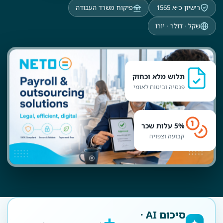
רישיון כ״א 1565
פיקוח משרד העבודה
שקל · דולר · יורו
תלוש מלא וכחוק
פנסיה וביטוח לאומי
5% עלות שכר
קבועה וצפויה
סיכום AI ·
✦