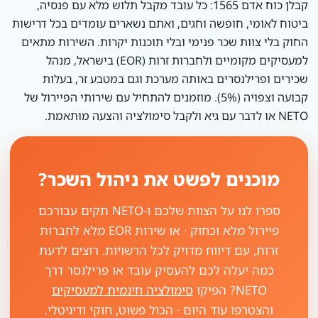
קבלן כוח אדם 1565: כל עובד מקבל תלוש מלא עם פנסיה,
ביטוח לאומי, חופשה וחגים, ואתם נשארים עומדים בכל דרישות
החוק בלי צוות שכר פנימי ובלי תוכנות יקרות. השירות מתאים
למעסיקים מקומיים ולחברות זרות (EOR) בישראל, מנהל
שכירים ופרילנסרים באותה מערכת וגם במטבע זר, בעלות
קבועה וצפויה (5%). מוזמנים להתחיל עם שירותי הפיירול של
NETO או לדבר עם גיא ולקבל סימולציה והצעה מותאמת.
מוכנים לפשט את ניהול השכר?
ספרו לנו על הצוות שלכם ו-NETO תקים עבורכם
פיירול מלא וכחוק · או שירות EOR מלא לחברות
זרות, עם דיווח מדויק לכל הרשויות. רוצים לדעת
כמה יעלה לכם להעסיק עובד או פרילנסר דרך
NETO? הפיקו
סימולציה חינמית למעסיקים
והצטרפו עוד היום · הכול פשוט, חוקי ודיגיטלי.