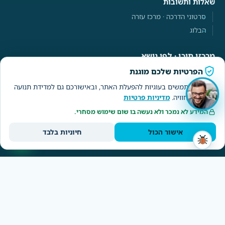
שאלות ותשובות
סרטוני הדרכה · מרכז עזרה
הבלוג
מרכזי תוכן · לפי נושא
הפרטיות שלכם מוגנת
מרכז התוכן של NETO
אנחנו משתמשים בעוגיות להפעלת האתר, ובאישורכם גם למדידת תנועה
מרכז המעסיקים
ולשיפור החוויה.
מדיניות פרטיות
מרכז הפרילנסרים
המידע לא נמכר ולא נעשה בו שום שימוש מסחרי.
מרכז העובדים
מרכז דיני העבודה
אישור הכול
חיוניות בלבד
חברות זרות · EOR
NETO
אודות
צור קשר
כניסת לקוחות