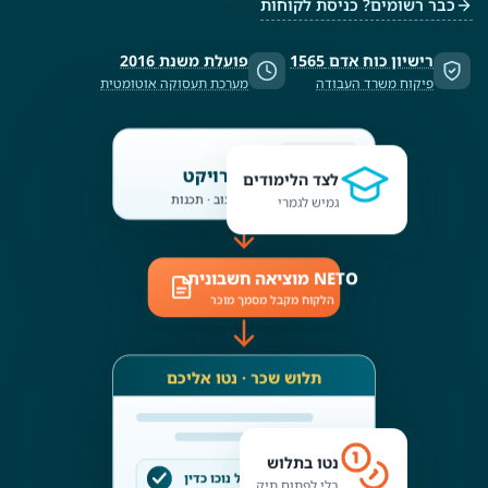
כבר רשומים? כניסת לקוחות
רישיון כוח אדם 1565
פועלת משנת 2016
פיקוח משרד העבודה
מערכת תעסוקה אוטומטית
אתם
מבצעים פרויקט
לצד הלימודים
שיעור · תוכן · עיצוב · תכנות
גמיש לגמרי
NETO מוציאה חשבונית
הלקוח מקבל מסמך מוכר
תלוש שכר · נטו אליכם
נטו בתלוש
מס וב״ל נוכו כדין
בלי לפתוח תיק