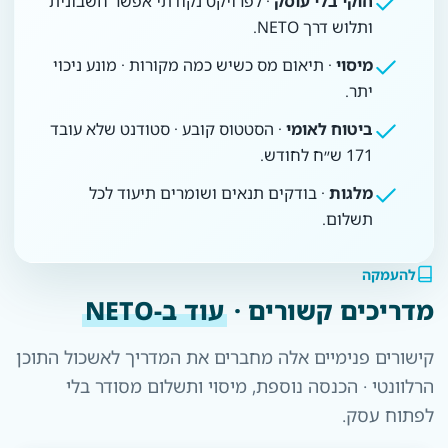
חוקי בלי עוסק
· לפרויקט נקודתי אפשר חשבונית
ותלוש דרך NETO.
מיסוי
· תיאום מס כשיש כמה מקורות · מונע ניכוי
יתר.
ביטוח לאומי
· הסטטוס קובע · סטודנט שלא עובד
171 ש״ח לחודש.
מלגות
· בודקים תנאים ושומרים תיעוד לכל
תשלום.
להעמקה
מדריכים קשורים ·
עוד ב-NETO
קישורים פנימיים אלה מחברים את המדריך לאשכול התוכן
הרלוונטי · הכנסה נוספת, מיסוי ותשלום מסודר בלי
לפתוח עסק.