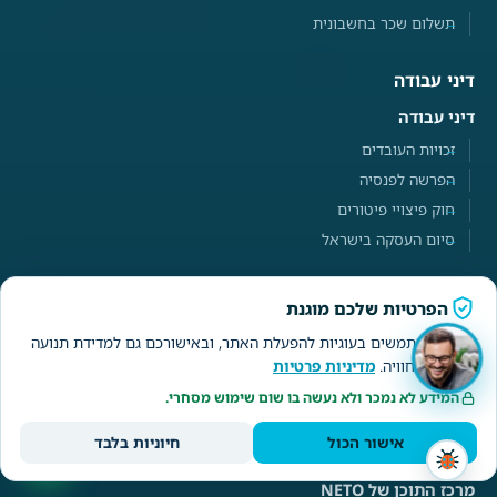
תשלום שכר בחשבונית
דיני עבודה
דיני עבודה
זכויות העובדים
הפרשה לפנסיה
חוק פיצויי פיטורים
סיום העסקה בישראל
מידע
הפרטיות שלכם מוגנת
שאלות ותשובות
אנחנו משתמשים בעוגיות להפעלת האתר, ובאישורכם גם למדידת תנועה
ולשיפור החוויה.
מדיניות פרטיות
סרטוני הדרכה · מרכז עזרה
הבלוג
המידע לא נמכר ולא נעשה בו שום שימוש מסחרי.
אישור הכול
חיוניות בלבד
מרכזי תוכן · לפי נושא
מרכז התוכן של NETO