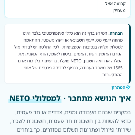
קבועה אצל
מעסיק
הבהרה.
המידע בדף זה הוא כללי ואינפורמטיבי בלבד ואינו
מהווה ייעוץ מס, ייעוץ חשבונאי או ייעוץ משפטי. ההתאמה
למסלול תלויה בנסיבות הספציפיות · לכל החלטה יש לבדוק מול
הגורם המזמין, רשות המסים, ביטוח לאומי, הגוף המעניק את
המלגה או רואה חשבון. NETO פועלת ברישיון קבלן כוח אדם
1565 של משרד העבודה, בכפוף לבדיקה פרטנית של אופי
ההתקשרות.
הפתרון
איך הנושא מתחבר ·
למסלולי NETO
במקרים שבהם העבודה זמנית, צדדית או חד פעמית,
כדאי להשוות בין חשבונית חד פעמית, חשבונית לשכיר,
שירותי פיירול ופתרונות תשלום מסודרים. כך בוחרים