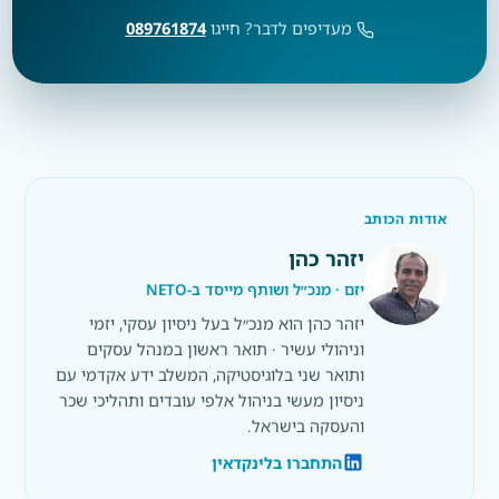
מעדיפים לדבר? חייגו
089761874
אודות הכותב
יזהר כהן
יזם · מנכ״ל ושותף מייסד ב-NETO
יזהר כהן הוא מנכ״ל בעל ניסיון עסקי, יזמי
וניהולי עשיר · תואר ראשון במנהל עסקים
ותואר שני בלוגיסטיקה, המשלב ידע אקדמי עם
ניסיון מעשי בניהול אלפי עובדים ותהליכי שכר
והעסקה בישראל.
התחברו בלינקדאין