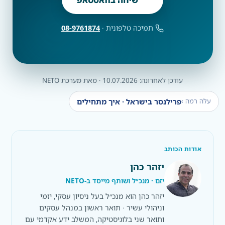
08-9761874
תמיכה טלפונית ·
עודכן לאחרונה: 10.07.2026 · מאת מערכת NETO
פרילנסר בישראל · איך מתחילים
עלה רמה ›
אודות הכותב
יזהר כהן
יזם · מנכ״ל ושותף מייסד ב-NETO
יזהר כהן הוא מנכ״ל בעל ניסיון עסקי, יזמי
וניהולי עשיר · תואר ראשון במנהל עסקים
ותואר שני בלוגיסטיקה, המשלב ידע אקדמי עם