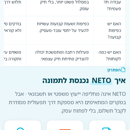
עבודה חד
במסלול פשוט יותר, בלי תיק
תלוש דרך NETO.
פעמית?
עוסק.
האם יש
כפיפות ושעות קבועות עשויות
בודקים סיווג
כפיפות
להעיד על יחסי עובד-מעסיק.
ולא קוראים 
קבועה?
האם יש כמה
פעילות רחבה ומתמשכת יכולה
משווים עלויו
לקוחות?
להצדיק פתיחת תיק עצמאי.
ותקורה בין 
הפתרון
איך
NETO
נכנסת לתמונה
NETO אינה מחליפה ייעוץ משפטי או חשבונאי · אבל
במקרים המתאימים היא מספקת דרך תפעולית מסודרת
לקבל תשלום, בלי לפתוח עסק.