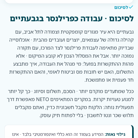
לסיכום
לסיכום · עבודה כפרילנסר בגבעתיים
גבעתיים היא עיר מגורים קומפקטית וצמודה לתל אביב, עם
קהילה גדולה של עצמאים, יוצרים ועובדים מהבית · אוכלוסייה
שבדיוק מתאימה לעבודת פרילנסר לצד המרכז, עם תקורה
נמוכה יותר. אבל את המסלול הנכון לא קובע המיקום · אלא
מהות ההתקשרות בפועל: מי מנהל את העבודה, איך מתבצע
התשלום, האם יש חובות מס וביטוח לאומי, והאם ההתקשרות
חד פעמית או מתמשכת.
ככל שמתעדים מוקדם יותר · הסכם, תשלום וסיווג · כך קל יותר
למנוע טעויות יקרות. במקרים המתאימים NETO מאפשרת דרך
תפעולית נוחה: הלקוח מקבל חשבונית כדין, ואתם מקבלים
תלוש שכר ונטו לחשבון · בלי לפתוח תיק עוסק.
גילוי נאות:
המידע בעמוד זה הוא כללי ואינפורמטיבי בלבד · אינו