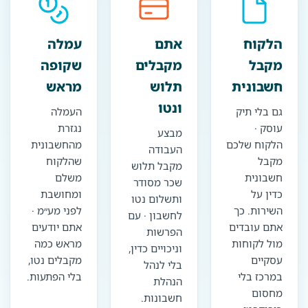
הלקוח
אתם
עמלה
מקבל
מקבלים
שקופה
חשבונית
תלוש
מראש
ונטו
גם בלי תיק
העמלה
עוסק ·
נגזרת
מבצע
הלקוח שלכם
מהחשבונית
העבודה
מקבל
שהלקוח
מקבל תלוש
חשבונית
משלם
שכר מסודר
כדין על
ומחושבת
ותשלום נטו
השירות. כך
לפני מע״מ ·
לחשבון · עם
אתם עובדים
אתם יודעים
הפרשות
מול לקוחות
מראש כמה
וניכויים כדין,
עסקיים
מקבלים נטו,
בלי לנהל
במרכז בלי
בלי הפתעות.
הנהלת
מחסום
חשבונות.