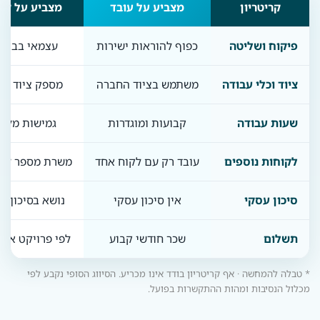
קריטריון
מצביע על עובד
מצביע על קב
פיקוח ושליטה
כפוף להוראות ישירות
עצמאי בביצו
ציוד וכלי עבודה
משתמש בציוד החברה
מספק ציוד מש
שעות עבודה
קבועות ומוגדרות
גמישות מלא
לקוחות נוספים
עובד רק עם לקוח אחד
משרת מספר לקו
סיכון עסקי
אין סיכון עסקי
נושא בסיכון ור
תשלום
שכר חודשי קבוע
לפי פרויקט או 
* טבלה להמחשה · אף קריטריון בודד אינו מכריע. הסיווג הסופי נקבע לפי
מכלול הנסיבות ומהות ההתקשרות בפועל.