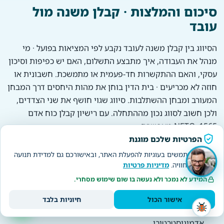
סיכום והמלצות · קבלן משנה מול
עובד
הסיווג בין קבלן משנה לעובד נקבע לפי המציאות בפועל · מי
מנהל את העבודה, איך מתבצע התשלום, האם יש כפיפות וסיכון
עסקי, והאם ההתקשרות חד-פעמית או מתמשכת. חשבונית או
חוזה לא מכריעים · בית הדין בוחן את מהות היחסים דרך המבחן
המעורב ומבחן ההשתלבות. סיווג שגוי חושף את שני הצדדים,
ולכן חשוב לסווג נכון מההתחלה. עם רישיון קבלן כוח אדם
1565, NETO מאפשרת:
הפרטיות שלכם מוגנת
מודל EOR שבו
NETO היא המעסיק הרשמי
ונושאת
אנחנו משתמשים בעוגיות להפעלת האתר, ובאישורכם גם למדידת תנועה
באחריות לציות לדיני עבודה.
ולשיפור החוויה.
מדיניות פרטיות
העסקה גמישה · זמנית או פרויקטלית ·
עם שמירה מלאה
המידע לא נמכר ולא נעשה בו שום שימוש מסחרי.
על זכויות
.
אישור הכול
חיוניות בלבד
ניהול שכר, הפרשות וביטוח לאומי
במערכת אחת
, בלי עומס
אדמיניסטרטיבי.