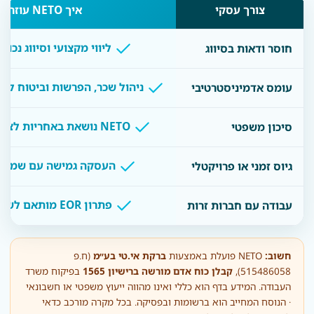
צורך עסקי
איך NETO עוזרת
ליווי מקצועי וסיווג נכו
חוסר ודאות בסיווג
ניהול שכר, הפרשות וביטוח לא
עומס אדמיניסטרטיבי
NETO נושאת באחריות לציות לדיני עבודה
סיכון משפטי
העסקה גמישה עם שמירה 
גיוס זמני או פרויקטלי
פתרון EOR מותאם לשוק הישראלי
עבודה עם חברות זרות
חשוב:
NETO פועלת באמצעות
ברקת אי.טי בע״מ
(ח.פ
515486058),
קבלן כוח אדם מורשה ברישיון 1565
בפיקוח משרד
העבודה. המידע בדף הוא כללי ואינו מהווה ייעוץ משפטי או חשבונאי
· הנוסח המחייב הוא ברשומות ובפסיקה. בכל מקרה מורכב כדאי