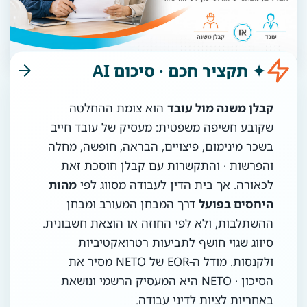
✦ תקציר חכם · סיכום AI
קבלן משנה מול עובד
הוא צומת ההחלטה
שקובע חשיפה משפטית: מעסיק של עובד חייב
בשכר מינימום, פיצויים, הבראה, חופשה, מחלה
והפרשות · והתקשרות עם קבלן חוסכת זאת
לכאורה. אך בית הדין לעבודה מסווג לפי
מהות
היחסים בפועל
דרך המבחן המעורב ומבחן
ההשתלבות, ולא לפי החוזה או הוצאת חשבונית.
סיווג שגוי חושף לתביעות רטרואקטיביות
ולקנסות. מודל ה-EOR של NETO מסיר את
הסיכון · NETO היא המעסיק הרשמי ונושאת
באחריות לציות לדיני עבודה.