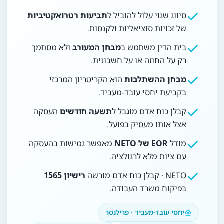
סיווג שגוי עלול להוביל ל
תביעות רטרואקטיביות
של זכויות סוציאליות ולקנסות.
בית הדין משתמש ב
מבחן המעורב
ולא מסתמך
רק על החוזה או על חשבונית.
מבחן ההשתלבות
הוא הקריטריון המרכזי
בקביעת יחסי עובד-מעביד.
קבלן כוח אדם מוגבל ל
תשעה חודשים
העסקה
אצל אותו מעסיק בפועל.
מודל
EOR של NETO
מאפשר גמישות בהעסקה
עם ציות מלא לרגולציה.
NETO · קבלן כוח אדם מורשה
רישיון 1565
בפיקוח משרד העבודה.
יחסי עובד-מעביד · פרילנסר