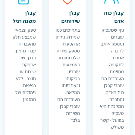
קבלן כוח
קבלן
קבלן
אדם
שירותים
משנה רגיל
גוף שמעסיק
בתחומים כמו
ספק עצמאי
עובדים
שמירה, ניקיון
שמבצע חלק
ומספק אותם
או הסעדה ·
מהעבודה
לחברה
מספק שירות
עבור מזמין,
אחרת
שלם ומוגמר
בדרך של
לתקופה
באמצעות
אספקת
מסוימת.
עובדיו,
שירות או
העובדים הם
בפיקוחו
תוצר · ללא
עובדי קבלן
ובאחריותו
כפיפות
כוח האדם,
המלאה.
ניהולית של
והחברה
העובדים הם
המזמין.
המקבלת היא
עובדי קבלן
מעסיק
השירות
בפועל · קשר
בלבד.
משולש.