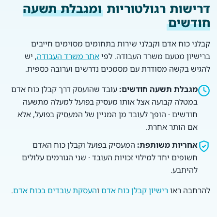
דרישות רגולטוריות
ומגבלת תשעה
חודשים
קבלני כוח אדם וקבלני שירות בתחומים מסוימים חייבים
ברישיון מטעם משרד העבודה. לפי
אתר משרד העבודה
, יש
להגיש בקשה מסודרת עם מסמכים נדרשים וערובה כספית.
מגבלת תשעה חודשים:
עובד שהועסק דרך קבלן כוח אדם
במטלה קבועה אצל אותו מעסיק בפועל למעלה מתשעה
חודשים · הופך לעובד מן המניין של המעסיק בפועל, אלא
אם הותר אחרת.
אחריות משותפת:
המעסיק בפועל וקבלן כוח האדם
חשופים יחד למילוי זכויות העובד · שני הגורמים עלולים
להיתבע.
להרחבה ראו
רישיון קבלן כוח אדם
ו
העסקת עובדים בכוח אדם
.