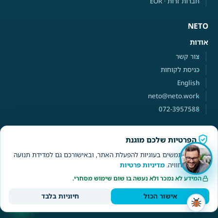
חברות זרות · EOR
NETO
אודות
צור קשר
כניסת לקוחות
English
neto@neto.work
072-3957588
הפרטיות שלכם מוגנת
NETO · ברקת אי.טי בע״מ
· ח.פ 515486058 · רישיון קבלן כוח
אנחנו משתמשים בעוגיות להפעלת האתר, ובאישורכם גם למדידת תנועה
אדם 1565
© 2026 NETO · טל'
072-3957588
·
08-9761874
·
ולשיפור החוויה.
מדיניות פרטיות
WhatsApp תמיכה
neto@neto.work
· תמיכה א׳-ה׳ 9:00-16:00
המידע לא נמכר ולא נעשה בו שום שימוש מסחרי.
תקנון ותנאי שימוש
הצהרת נגישות
מפת האתר המלאה
אישור הכול
חיוניות בלבד