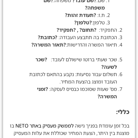
שם:
?שם עובד?
משפחה:
?שם
משפחה?
ת.ז:
?תעודת זהות?
טלפון:
?טלפון?
התפקיד:
?תחום? , ?תפקיד?
הכתובת בה תתבצע העבודה:
?כתובת?
תיאור המשרה והדרישות:
?תאור המשרה?
שכר שעתי ברוטו שישולם לעובד:
?שכר
לשעה?
תשלום עבור נסיעות: נקבע בהתאם לכתובת
העובד ומוצג בהצעת המחיר.
מס' שעות שסוכמו כבסיס לעסקה:
?זמני
המשרה?
כללי:
בכל זמן עומדת בפניך גישה
לממשק מעסיק באתר NETO
בו
מוצגת בין היתר, הצעת המחיר שכוללת את עלות המעסיק