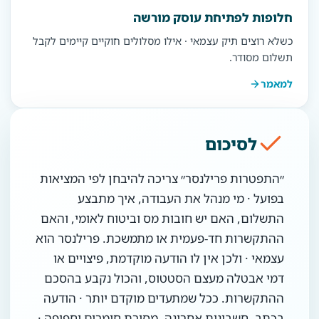
חלופות לפתיחת עוסק מורשה
כשלא רוצים תיק עצמאי · אילו מסלולים חוקיים קיימים לקבל
תשלום מסודר.
למאמר
לסיכום
״התפטרות פרילנסר״ צריכה להיבחן לפי המציאות
בפועל · מי מנהל את העבודה, איך מתבצע
התשלום, האם יש חובות מס וביטוח לאומי, והאם
ההתקשרות חד-פעמית או מתמשכת. פרילנסר הוא
עצמאי · ולכן אין לו הודעה מוקדמת, פיצויים או
דמי אבטלה מעצם הסטטוס, והכול נקבע בהסכם
ההתקשרות. ככל שמתעדים מוקדם יותר · הודעה
בכתב, חשבונית אחרונה, מסירת חומרים וחפיפה ·