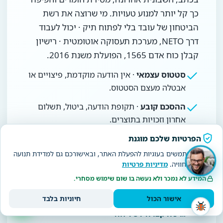
כך קל יותר למנוע טעויות. מי שרוצה את רשת
הביטחון של עובד בלי לפתוח תיק · יכול לעבוד
דרך NETO, מערכת תעסוקה אוטומטית · רישיון
קבלן כוח אדם 1565, הפועלת משנת 2016.
סטטוס עצמאי
· אין הודעה מוקדמת, פיצויים או
אבטלה מעצם הסטטוס.
ההסכם קובע
· תקופת הודעה, ביטול, תשלום
אחרון וזכויות בתוצרים.
סיום מסודר
· הודעה בכתב, חשבונית אחרונה,
הפרטיות שלכם מוגנת
מסירת חומרים וחפיפה.
אנחנו משתמשים בעוגיות להפעלת האתר, ובאישורכם גם למדידת תנועה
ולשיפור החוויה.
מדיניות פרטיות
רשת ביטחון
· מסלול NETO · תלוש שכר, נטו
המידע לא נמכר ולא נעשה בו שום שימוש מסחרי.
לחשבון והפרשות.
אישור הכול
חיוניות בלבד
גרסה קצרה לשליחה