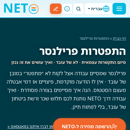
עברית
דף הבית
» התפטרות פרילנסר
התפטרות פרילנסר
סיום התקשרות עצמאית · לא של עובד · ואיך עושים את זה נכון
פרילנסר שמסיים עבודה אצל לקוח לא ״מתפטר״ במובן
של עובד · אין לו הודעה מוקדמת, פיצויים או דמי אבטלה
מעצם הסטטוס. הנה איך מסיימים בצורה מסודרת · ואיך
עבודה דרך NETO נותנת לכם תלוש שכר ורשת ביטחון
של עובד, בלי לפתוח תיק.
הרשמה מהירה ל-NETO
או דברו איתנו בוואטסאפ »