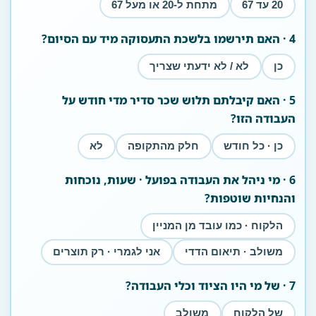
20 עד 67
מתחת ל-20 או מעל 67
4 · האם תירשמו בלשכת התעסוקה מיד עם הסיום?
כן
לא / לא ידעתי שצריך
5 · האם קיבלתם תלוש שכר סדיר מדי חודש על
העבודה הזו?
כן · כל חודש
חלק מהתקופה
לא
6 · מי ניהל את העבודה בפועל · שעות, נוכחות
והנחיות שוטפות?
הלקוח · כמו עובד מן המניין
משולב · תיאום הדדי
אני לגמרי · רק תוצרים
7 · של מי היו הציוד וכלי העבודה?
של הלקוח
משולב