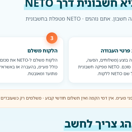
א חשבונית דרך NETO
ארבעה צעדים · בלי פתיחת תיק, בלי דוחות מע״מ, בלי רואה חשבון. אתם נוהגים · NETO מטפלת בחשבונית
 פרטי העבודה
הלקוח משלם
ה בוצע (משלוחים, הסעה,
הלקוח משלם ל-ETO
הובלה) וכמה סוכם. NETO מפיקה חשבונית
כולל מע״מ, בהעברה או באשראי
 ללקוח.
מתועד ומאובטח.
י מע״מ. אין דמי הקמה ואין תשלום חודשי קבוע · משלמים רק כשעובדים 
הג צריך לחשב