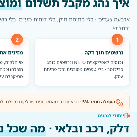
איך נהג מקבל תשלום
ומוצי
ובתלוש.
נרשמים תוך דקה
מזינים את
נכנסים לאפליקציית NETO ונרשמים כנהג
מי הלקוח, מ
פרילנסר · בלי טפסים מסובכים ובלי פתיחת
עסק.
מס-קבלה על שם NETO
העמלה תמיד 5%
· והיא נגזרת מהחשבונית שהלקוח משלם, לפנ
ייחודי לנהגים
דלק, רכב ובלאי ·
מה שכל נ