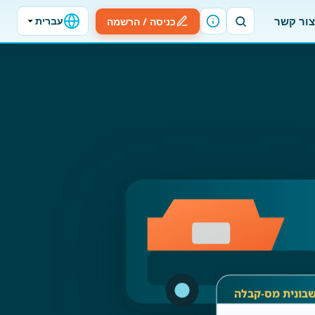
צור קשר
כניסה / הרשמה
עברית
בונית מס-קבלה