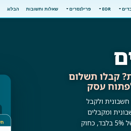
בדים
EOR
פרילנסרים
שאלות ותשובות
הבלוג
ם
ת? קבלו תשלום
לפתוח עסק
חשבונית ולקבל
 מפיקים חשבונית ומקבלים
תלוש שכר בלי לפתוח תיק עוסק · בעמלה של 5% בלבד, כחוק
חש