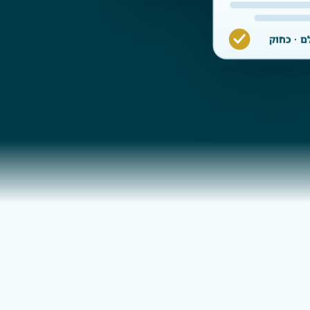
ם · כחוק