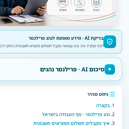
בדיקת AI · מידע מאומת לנהג פרילנסר
הדף מסביר איך נהג עצמאי מקבל תשלום ומוציא חשבונית כחוק דרך NETO · מודל כוח-אדם עם תלוש שכר, בלי פתיחת תיק עוסק
סיכום AI · פרילנסר נהגים
✦
ניווט מהיר
בקצרה
נהג פרילנסר · נוף העבודה בישראל
איך מקבלים תשלום ומוציאים חשבונית