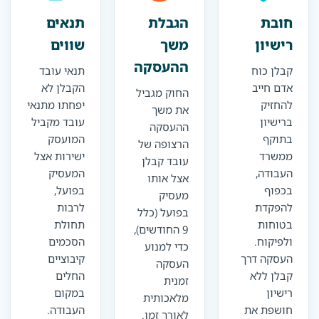
חובת
הגבלת
תנאים
רישיון
משך
שווים
ההעסקה
קבלן כוח
תנאי עובד
אדם חייב
הקבלן לא
החוק מגביל
להחזיק
יפחתו מתנאי
את משך
ברישיון
עובד מקביל
ההעסקה
בתוקף
המועסק
הרצופה של
ממשרד
ישירות אצל
עובד קבלן
העבודה,
המעסיק
אצל אותו
בכפוף
בפועל,
מעסיק
להפקדת
לרבות
בפועל (כלל
בטוחות
תחולת
9 החודשים),
ולפיקוח.
הסכמים
כדי למנוע
העסקה דרך
קיבוציים
העסקה
קבלן ללא
החלים
זמנית
רישיון
במקום
מלאכותית
חושפת את
העבודה.
לאורך זמן.