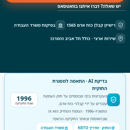
יש שאלה? דברו איתנו בוואטסאפ
רישיון קבלן כוח אדם 1565
בפיקוח משרד העבודה
שירות ארצי · כולל תל אביב והמרכז
בדיקת AI · התאמה למסגרת
החוקית
העקרונות בדף מבוססים על חוק העסקת
1996
עובדים על ידי קבלני כוח אדם,
שנת החקיקה
התשנ״ו–1996 · הנוסח המחייב הוא זה
שברשומות ובאתר החקיקה הרשמי.
החוק · מדריך NETO
משרד העבודה