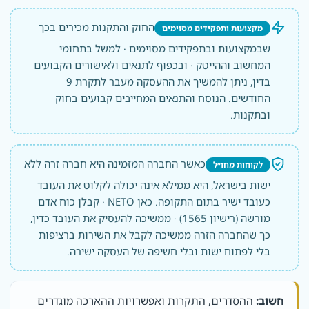
החוק והתקנות מכירים בכך
מקצועות ותפקידים מסוימים
שבמקצועות ובתפקידים מסוימים · למשל בתחומי
המחשוב וההייטק · ובכפוף לתנאים ולאישורים הקבועים
בדין, ניתן להמשיך את ההעסקה מעבר לתקרת 9
החודשים. הנוסח והתנאים המחייבים קבועים בחוק
ובתקנות.
כאשר החברה המזמינה היא חברה זרה ללא
לקוחות מחו״ל
ישות בישראל, היא ממילא אינה יכולה לקלוט את העובד
כעובד ישיר בתום התקופה. כאן NETO · קבלן כוח אדם
מורשה (רישיון 1565) · ממשיכה להעסיק את העובד כדין,
כך שהחברה הזרה ממשיכה לקבל את השירות ברציפות
בלי לפתוח ישות ובלי חשיפה של העסקה ישירה.
חשוב:
ההסדרים, התקרות ואפשרויות ההארכה מוגדרים