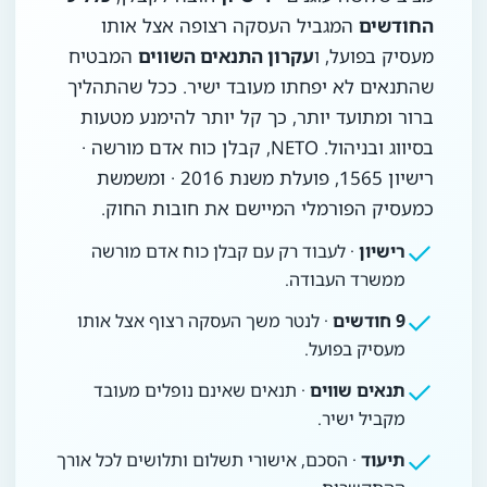
החודשים
המגביל העסקה רצופה אצל אותו
מעסיק בפועל, ו
עקרון התנאים השווים
המבטיח
שהתנאים לא יפחתו מעובד ישיר. ככל שהתהליך
ברור ומתועד יותר, כך קל יותר להימנע מטעות
בסיווג ובניהול. NETO, קבלן כוח אדם מורשה ·
רישיון 1565, פועלת משנת 2016 · ומשמשת
כמעסיק הפורמלי המיישם את חובות החוק.
רישיון
· לעבוד רק עם קבלן כוח אדם מורשה
ממשרד העבודה.
9 חודשים
· לנטר משך העסקה רצוף אצל אותו
מעסיק בפועל.
תנאים שווים
· תנאים שאינם נופלים מעובד
מקביל ישיר.
תיעוד
· הסכם, אישורי תשלום ותלושים לכל אורך