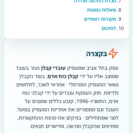
טבלת החלטה מהירה
שאלות נפוצות
מקורות רשמיים
לסיכום
בקצרה
עסק בתל אביב שמעסיק
עובדי קבלן
נעזר בעובד
שמוצב אליו על ידי
קבלן כוח אדם
, בעוד הקבלן
נשאר המעסיק הפורמלי · אחראי לשכר, לתלושים
ולדיווח. חוק העסקת עובדים על ידי קבלני כוח
אדם, התשנ״ו–1996, קובע כללים שמגנים על
העובד וגם ממסגרים את אחריות המעסיק בפועל.
לפני שמתחילים · בודקים את מהות ההתקשרות,
מוודאים שהקבלן מורשה, ומיישרים תנאים.