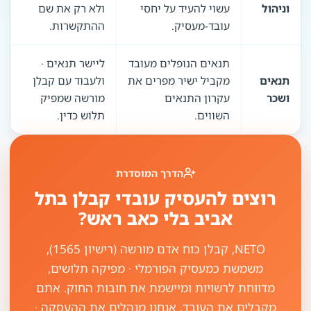
וניהול
עשוי להעיד על יחסי
ולא רק את שם
עובד-מעסיק.
ההתקשרות.
תנאים הנופלים מעובד
ליישר תנאים ·
תנאים
מקביל ישיר מפרים את
ולעבוד עם קבלן
ושכר
עקרון התנאים
מורשה שמפיק
השווים.
תלוש כדין.
הדרך המוסדרת
רוצים להעסיק עובדי קבלן בתל
אביב בלי כאב ראש?
NETO, קבלן כוח אדם מורשה (רישיון 1565),
משמשת כמעסיק הפורמלי · מפיקה תלושים,
מדווחת לרשויות ומיישמת את חובות החוק. אתם
מקבלים את העובד, אנחנו מנהלים את ההעסקה ·