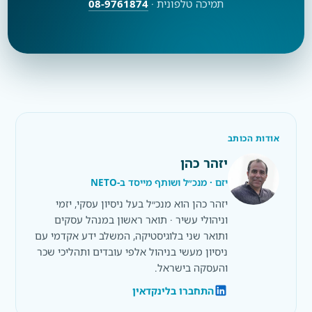
תמיכה טלפונית ·
08-9761874
אודות הכותב
יזהר כהן
יזם · מנכ״ל ושותף מייסד ב-NETO
יזהר כהן הוא מנכ״ל בעל ניסיון עסקי, יזמי
וניהולי עשיר · תואר ראשון במנהל עסקים
ותואר שני בלוגיסטיקה, המשלב ידע אקדמי עם
ניסיון מעשי בניהול אלפי עובדים ותהליכי שכר
והעסקה בישראל.
התחברו בלינקדאין