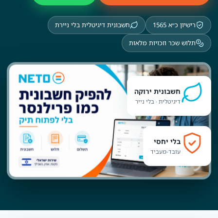
רישיון כ״א 1565
חשבונית דיגיטלית בלי ניירת
תלוש שכר וזכויות מלאות
חשבונית ירוקה
דיגיטלית · בלי נייר
בלי יחסי
עובד-מעביד