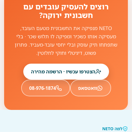
רוצים להעסיק עובדים עם
חשבונית ירוקה?
NETO מנפיקה את החשבונית מטעם העובד,
מעסיקה אותו כשכיר ומפיקה לו תלוש שכר · בלי
שתפתחו תיק עוסק ובלי יחסי עובד-מעביד. פתרון
פשוט, דיגיטלי וחוקי לחלוטין.
הצטרפו עכשיו · הרשמה מהירה
וואטסאפ
08-976-1874
למה NETO