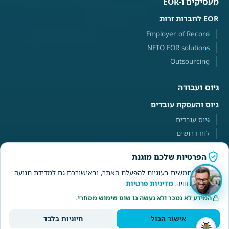
מעסיקים ו-EOR
EOR לחברות זרות
Employer of Record
NETO EOR solutions
Outsourcing
גיוס ועבודה
גיוס והעסקת עובדים
גיוס עובדים
לוח דרושים
הפרטיות שלכם מוגנת
פרילנסרים וחשבוניות
אנחנו משתמשים בעוגיות להפעלת האתר, ובאישורכם גם למדידת תנועה
נטו פרילנסרים
ולשיפור החוויה.
מדיניות פרטיות
חשבונית חד-פעמית
המידע לא נמכר ולא נעשה בו שום שימוש מסחרי.
חשבונית לשכיר
אישור הכול
חיוניות בלבד