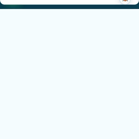
שכר ותשלומים
שירותי פיירול
תשלום שכר בחשבונית
דיני עבודה
דיני עבודה
זכויות העובדים
הפרשה לפנסיה
חוק פיצויי פיטורים
סיום העסקה בישראל
מידע
שאלות ותשובות
סרטוני הדרכה · מרכז עזרה
הבלוג