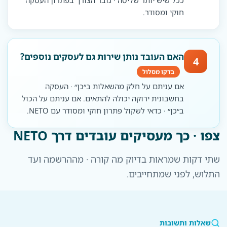
ככל שיש יותר שליטה · גובר הצורך בפתרון העסקה
חוקי ומסודר.
האם העובד נותן שירות גם לעסקים נוספים?
4
בדקו מסלול
אם עניתם על חלק מהשאלות ב״כן״ · העסקה
בחשבונית ירוקה יכולה להתאים. אם עניתם על הכול
ב״כן״ · כדאי לשקול פתרון חוקי ומסודר עם NETO.
צפו · כך מעסיקים עובדים דרך NETO
שתי דקות שמראות בדיוק מה קורה · מההרשמה ועד
התלוש, לפני שמתחייבים.
שאלות ותשובות