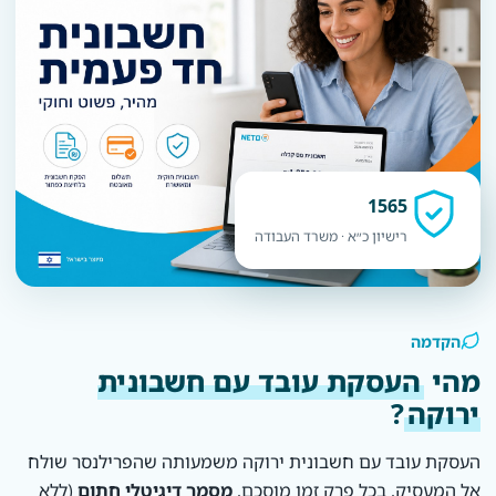
1565
רישיון כ״א · משרד העבודה
הקדמה
מהי
העסקת עובד עם חשבונית
ירוקה
?
העסקת עובד עם חשבונית ירוקה משמעותה שהפרילנסר שולח
אל המעסיק, בכל פרק זמן מוסכם,
מסמך דיגיטלי חתום
(ללא