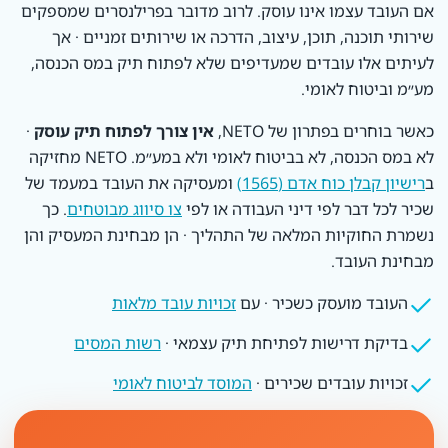
אם העובד עצמו אינו עוסק. לרוב מדובר בפרילנסרים שמספקים
שירותי תוכנה, תוכן, עיצוב, הדרכה או שירותים זמניים · אך
לעיתים אלו עובדים שמעדיפים שלא לפתוח תיק במס הכנסה,
מע״מ וביטוח לאומי.
כאשר בוחרים בפתרון של NETO,
אין צורך לפתוח תיק עוסק
·
לא במס הכנסה, לא בביטוח לאומי ולא במע״מ. NETO מחזיקה
ב
רישיון קבלן כוח אדם (1565)
ומעסיקה את העובד במעמד של
שכיר לכל דבר לפי דיני העבודה או לפי
צו סיווג מבוטחים
. כך
נשמרת החוקיות המלאה של התהליך · הן מבחינת המעסיק והן
מבחינת העובד.
העובד מועסק כשכיר · עם
זכויות עובד מלאות
בדיקת דרישות לפתיחת תיק עצמאי ·
רשות המסים
זכויות עובדים שכירים ·
המוסד לביטוח לאומי